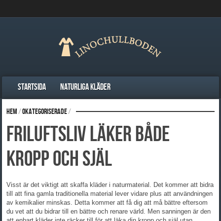
Startsida
Naturliga kläder
Hem
/
Okategoriserade
/
Friluftsliv läker både
kropp och själ
Visst är det viktigt att skaffa kläder i naturmaterial. Det kommer att bidra
till att fina gamla traditionella material lever vidare plus att användningen
av kemikalier minskas. Detta kommer att få dig att må bättre eftersom
du vet att du bidrar till en bättre och renare värld. Men sanningen är den
att enbart kläder inte räcker till för att läka din kropp och själ utan