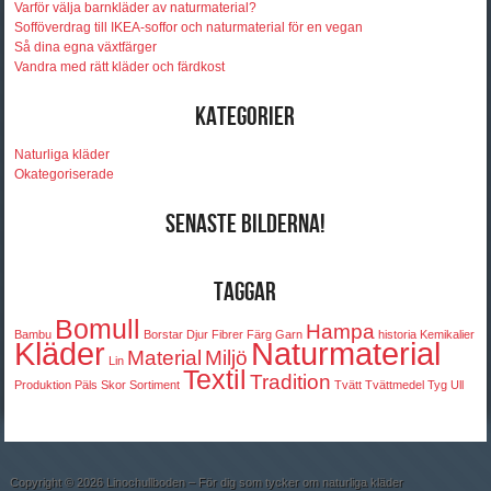
Varför välja barnkläder av naturmaterial?
Sofföverdrag till IKEA-soffor och naturmaterial för en vegan
Så dina egna växtfärger
Vandra med rätt kläder och färdkost
Kategorier
Naturliga kläder
Okategoriserade
Senaste bilderna!
Taggar
Bomull
Hampa
Bambu
Borstar
Djur
Fibrer
Färg
Garn
historia
Kemikalier
Kläder
Naturmaterial
Material
Miljö
Lin
Textil
Tradition
Produktion
Päls
Skor
Sortiment
Tvätt
Tvättmedel
Tyg
Ull
Copyright © 2026 Linochullboden – För dig som tycker om naturliga kläder