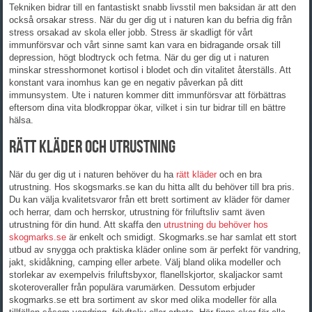
Tekniken bidrar till en fantastiskt snabb livsstil men baksidan är att den
också orsakar stress. När du ger dig ut i naturen kan du befria dig från
stress orsakad av skola eller jobb. Stress är skadligt för vårt
immunförsvar och vårt sinne samt kan vara en bidragande orsak till
depression, högt blodtryck och fetma. När du ger dig ut i naturen
minskar stresshormonet kortisol i blodet och din vitalitet återställs. Att
konstant vara inomhus kan ge en negativ påverkan på ditt
immunsystem. Ute i naturen kommer ditt immunförsvar att förbättras
eftersom dina vita blodkroppar ökar, vilket i sin tur bidrar till en bättre
hälsa.
Rätt kläder och utrustning
När du ger dig ut i naturen behöver du ha
rätt kläder
och en bra
utrustning. Hos skogsmarks.se kan du hitta allt du behöver till bra pris.
Du kan välja kvalitetsvaror från ett brett sortiment av kläder för damer
och herrar, dam och herrskor, utrustning för friluftsliv samt även
utrustning för din hund. Att skaffa den
utrustning du behöver hos
skogmarks.se
är enkelt och smidigt. Skogmarks.se har samlat ett stort
utbud av snygga och praktiska kläder online som är perfekt för vandring,
jakt, skidåkning, camping eller arbete. Välj bland olika modeller och
storlekar av exempelvis friluftsbyxor, flanellskjortor, skaljackor samt
skoteroveraller från populära varumärken. Dessutom erbjuder
skogmarks.se ett bra sortiment av skor med olika modeller för alla