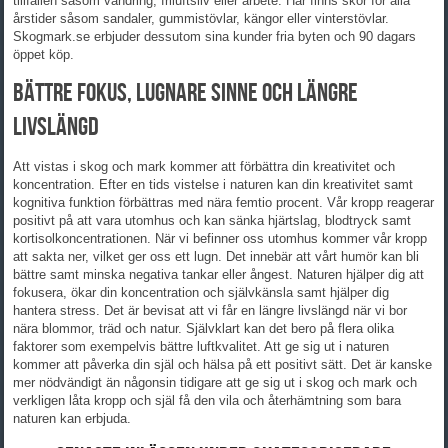
tillfällen såsom vandring, friluftsliv eller arbete. Här finns skor för alla
årstider såsom sandaler, gummistövlar, kängor eller vinterstövlar.
Skogmark.se erbjuder dessutom sina kunder fria byten och 90 dagars
öppet köp.
Bättre fokus, lugnare sinne och längre
livslängd
Att vistas i skog och mark kommer att förbättra din kreativitet och
koncentration. Efter en tids vistelse i naturen kan din kreativitet samt
kognitiva funktion förbättras med nära femtio procent. Vår kropp reagerar
positivt på att vara utomhus och kan sänka hjärtslag, blodtryck samt
kortisolkoncentrationen. När vi befinner oss utomhus kommer vår kropp
att sakta ner, vilket ger oss ett lugn. Det innebär att vårt humör kan bli
bättre samt minska negativa tankar eller ångest. Naturen hjälper dig att
fokusera, ökar din koncentration och självkänsla samt hjälper dig
hantera stress. Det är bevisat att vi får en längre livslängd när vi bor
nära blommor, träd och natur. Självklart kan det bero på flera olika
faktorer som exempelvis bättre luftkvalitet. Att ge sig ut i naturen
kommer att påverka din själ och hälsa på ett positivt sätt. Det är kanske
mer nödvändigt än någonsin tidigare att ge sig ut i skog och mark och
verkligen låta kropp och själ få den vila och återhämtning som bara
naturen kan erbjuda.