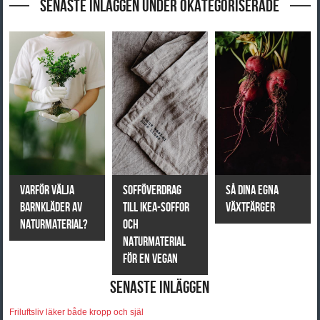
Senaste inläggen under Okategoriserade
Varför välja
Sofföverdrag
Så dina egna
barnkläder av
till IKEA-soffor
växtfärger
naturmaterial?
och
naturmaterial
för en vegan
Senaste inläggen
Friluftsliv läker både kropp och själ